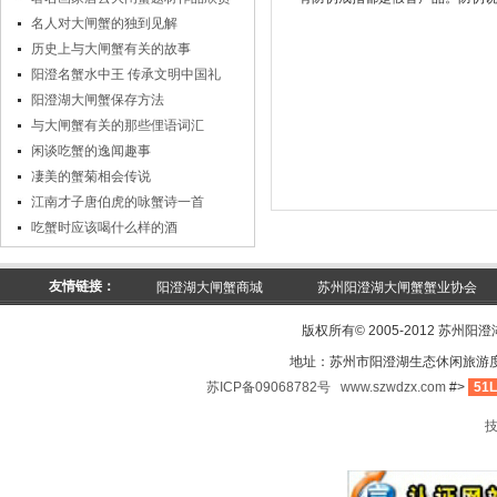
名人对大闸蟹的独到见解
历史上与大闸蟹有关的故事
阳澄名蟹水中王 传承文明中国礼
阳澄湖大闸蟹保存方法
与大闸蟹有关的那些俚语词汇
闲谈吃蟹的逸闻趣事
凄美的蟹菊相会传说
江南才子唐伯虎的咏蟹诗一首
吃蟹时应该喝什么样的酒
友情链接：
阳澄湖大闸蟹商城
苏州阳澄湖大闸蟹蟹业协会
版权所有© 2005-2012 苏州阳
地址：苏州市阳澄湖生态休闲旅游
苏ICP备09068782号
www.szwdzx.com
#>
51L