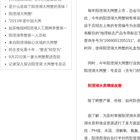
是什么造就了阳澄湖大闸蟹的美味！
每年阳澄湖大闸蟹上市，总会
阳澄湖大闸蟹!
此，今年的阳澄湖大闸蟹销售将实
"2013年度中国大闸
设于店招左上角的专营编号为全国
姑苏晚报#阳澄湖人工围网养蟹第一
有醒目的“地理标志产品专用标志”图案和
阳澄湖养蟹第一人历程
查询专号为“1069001205
来自阳澄湖核心水域的大闸蟹
时间，使得阳澄湖大闸蟹的礼盒
民生变化看十年：“蟹农”转型为“
9月22日第一篓大闸蟹爬进贵阳
同时，今年阳澄湖大闸蟹行业
记者深入探访阳澄湖:大闸蟹专卖店
阳澄湖大闸蟹：专卖店（含专门
阳澄湖水质继续改善
除了螃蟹产量、价格、如何防
据了解，为及时掌握阳澄湖水
湖水质和渔业资源进行了多方面监
括：PH值、水温、溶解氧、氨氮
准，阳澄西湖自实行半封闭型资源